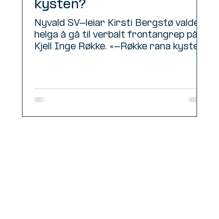
kysten?
Nyvald SV-leiar Kirsti Bergstø valde i
helga å gå til verbalt frontangrep på
Kjell Inge Røkke. «-Røkke rana kysten
og stakk til Sveits....