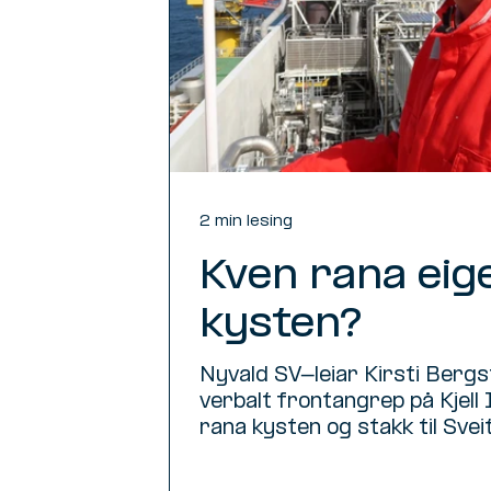
2 min lesing
Kven rana eig
kysten?
Nyvald SV-leiar Kirsti Bergstø
verbalt frontangrep på Kjell
rana kysten og stakk til Sveits