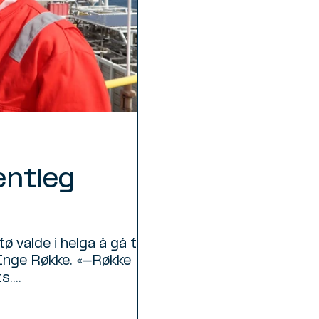
entleg
 valde i helga å gå til
 Inge Røkke. «-Røkke
....