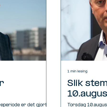
1 min lesing
r
Slik ste
10.augus
periode er det gjort
Torsdag 10.augus